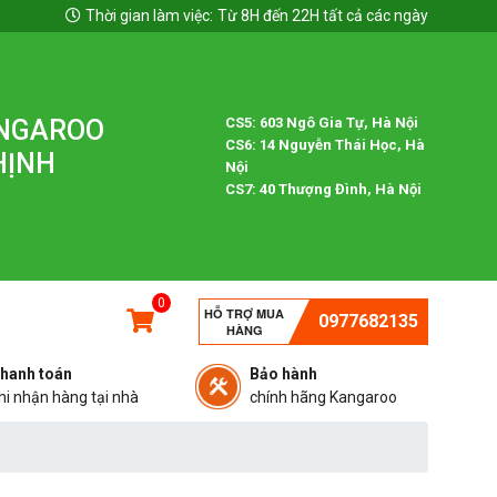
Thời gian làm việc:
Từ 8H đến 22H tất cả các ngày
ANGAROO
CS5: 603 Ngô Gia Tự, Hà Nội
CS6: 14 Nguyễn Thái Học, Hà
HỊNH
Nội
CS7: 40 Thượng Đình, Hà Nội
0
HỖ TRỢ MUA
0977682135
HÀNG
hanh toán
Bảo hành
hi nhận hàng tại nhà
chính hãng Kangaroo