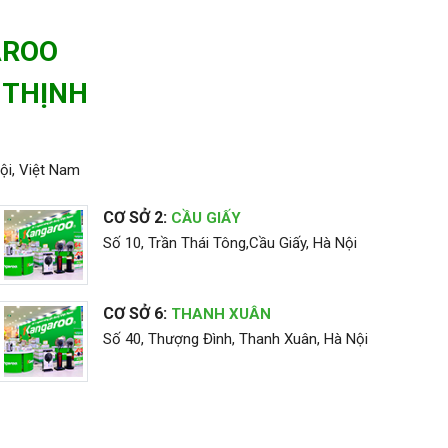
AROO
 THỊNH
ội, Việt Nam
CƠ SỞ 2:
CẦU GIẤY
Số 10, Trần Thái Tông,Cầu Giấy, Hà Nội
CƠ SỞ 6:
THANH XUÂN
Số 40, Thượng Đình, Thanh Xuân, Hà Nội