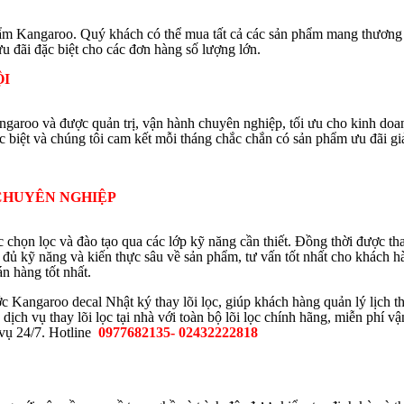
phẩm Kangaroo. Quý khách có thể mua tất cả các sản phẩm mang thương
u đãi đặc biệt cho các đơn hàng số lượng lớn.
ỘI
angaroo và được quản trị, vận hành chuyên nghiệp, tối ưu cho kinh d
ặc biệt và chúng tôi cam kết mỗi tháng chắc chắn có sản phẩm ưu đãi 
CHUYÊN NGHIỆP
 chọn lọc và đào tạo qua các lớp kỹ năng cần thiết. Đồng thời được t
 đủ kỹ năng và kiến thực sâu về sản phẩm, tư vấn tốt nhất cho khách
n hàng tốt nhất.
ớc Kangaroo decal
Nhật ký thay lõi lọc, giúp khách hàng quản lý lịch t
ịch vụ thay lõi lọc tại nhà với toàn bộ lõi lọc chính hãng, miễn phí 
 vụ 24/7. Hotline
0977682135- 02432222818