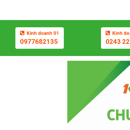
Kinh doanh 01
Kinh do
0977682135
0243 22