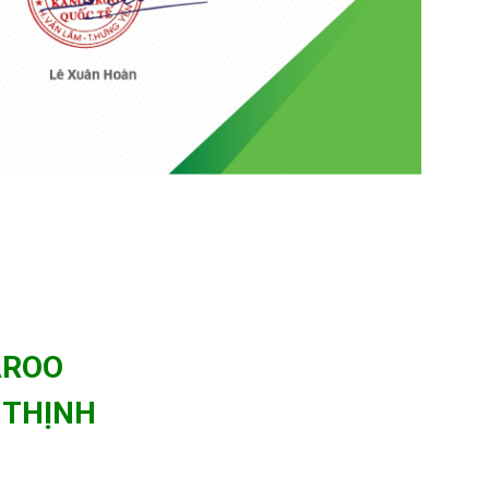
AROO
 THỊNH