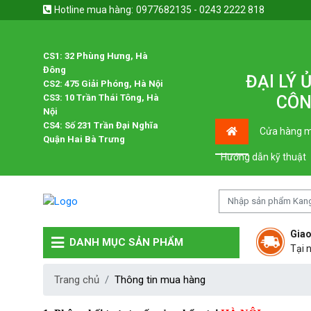
Hotline mua hàng:
0977682135 - 0243 2222 818
CS1: 32 Phùng Hưng, Hà
Đông
ĐẠI LÝ
CS2: 475 Giải Phóng, Hà Nội
CS3: 10 Trần Thái Tông, Hà
CÔN
Nội
CS4: Số 231 Trần Đại Nghĩa
Cửa hàng m
Quận Hai Bà Trưng
Hướng dẫn kỹ thuật
Giao
DANH MỤC SẢN PHẨM
Tại 
Trang chủ
Thông tin mua hàng