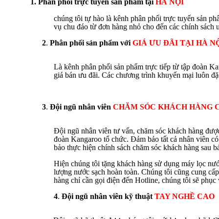
1. Phân phối trực tuyến sản phẩm tại
HÀ NỘI
chúng tôi tự hào là kênh phân phối trực tuyến sản 
vụ chu đáo từ đơn hàng nhỏ cho đến các chính sách ư
2
.
Phân phối sản phẩm với
GIÁ ƯU ĐÃI TẠI HÀ N
Là kênh phân phối sản phẩm trực tiếp từ tập đoàn K
giá bán ưu đãi. Các chương trình khuyến mại luôn đ
3
.
Đội ngũ nhân viên
CHĂM SÓC KHÁCH HÀNG 
Đội ngũ nhân viên tư vấn, chăm sóc khách hàng được
đoàn Kangaroo tổ chức. Đảm bảo tất cả nhân viên có
bảo thực hiện chính sách chăm sóc khách hàng sau bá
Hiện chúng tôi tặng khách hàng sử dụng máy lọc nư
lượng nước sạch hoàn toàn. Chúng tôi cũng cung cấp d
hàng chỉ cần gọi điện đến Hotline, chúng tôi sẽ phục
4
.
Đội ngũ nhân viên kỹ thuật
TAY NGHỀ CAO