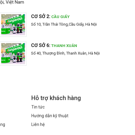
ội, Việt Nam
CƠ SỞ 2:
CẦU GIẤY
Số 10, Trần Thái Tông,Cầu Giấy, Hà Nội
CƠ SỞ 6:
THANH XUÂN
Số 40, Thượng Đình, Thanh Xuân, Hà Nội
Hỗ trợ khách hàng
Tin tức
Hướng dẫn kỹ thuật
àng
Liên hệ