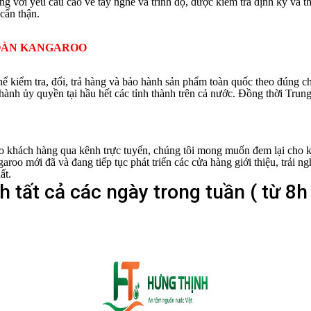
ng với yêu cầu cao về tay nghề và trình độ, được kiểm tra định kỳ và
cẩn thận.
OÀN KANGAROO
 kiểm tra, đổi, trả hàng và bảo hành sản phẩm toàn quốc theo đúng 
hành ủy quyền tại hầu hết các tỉnh thành trên cả nước. Đồng thời Tru
ho khách hàng qua kênh trực tuyến, chúng tôi mong muốn đem lại cho 
oo mới đã và đang tiếp tục phát triển các cửa hàng giới thiệu, trải n
ất.
 tất cả các ngày trong tuần ( từ 8h