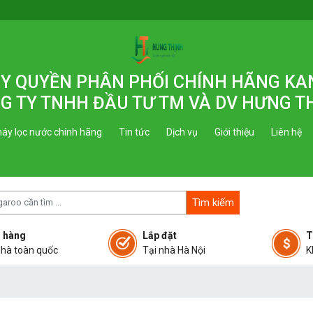
 ỦY QUYỀN PHÂN PHỐI CHÍNH HÃNG K
G TY TNHH ĐẦU TƯ TM VÀ DV HƯNG T
áy lọc nước chính hãng
Tin tức
Dịch vụ
Giới thiệu
Liên hệ
Tìm kiếm
 hàng
Lắp đặt
T
nhà toàn quốc
Tại nhà Hà Nội
K