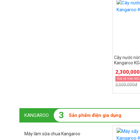
Cây nước nón
Kangaroo K
2,300,00
Giá rẻ hơn khi
3,500,000đ
3
KANGAROO
Sản phẩm điện gia dụng
Máy làm sữa chua Kangaroo