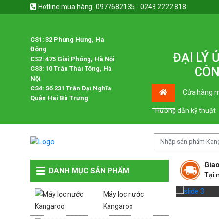
Hotline mua hàng:
0977682135 - 0243 2222 818
CS1: 32 Phùng Hưng, Hà
Đông
ĐẠI LÝ
CS2: 475 Giải Phóng, Hà Nội
CS3: 10 Trần Thái Tông, Hà
CÔN
Nội
CS4: Số 231 Trần Đại Nghĩa
Cửa hàng m
Quận Hai Bà Trưng
Hướng dẫn kỹ thuật
Giao
DANH MỤC SẢN PHẨM
Tại 
Máy lọc nước
Kangaroo