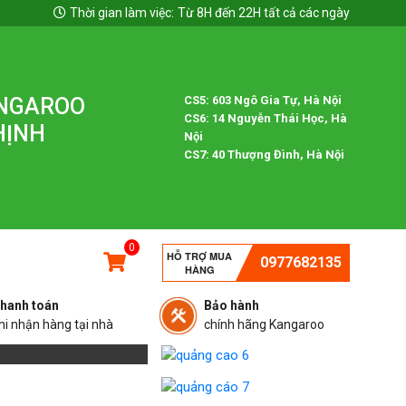
Thời gian làm việc:
Từ 8H đến 22H tất cả các ngày
ANGAROO
CS5: 603 Ngô Gia Tự, Hà Nội
CS6: 14 Nguyễn Thái Học, Hà
HỊNH
Nội
CS7: 40 Thượng Đình, Hà Nội
0
HỖ TRỢ MUA
0977682135
HÀNG
hanh toán
Bảo hành
hi nhận hàng tại nhà
chính hãng Kangaroo