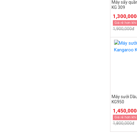
Máy sấy quầ
KG 309
1,300,00
Giá rẻ hơn khi
1,900,000đ
Máy sưởi Dầ
KG950
1,450,00
Giá rẻ hơn khi
1,800,000đ