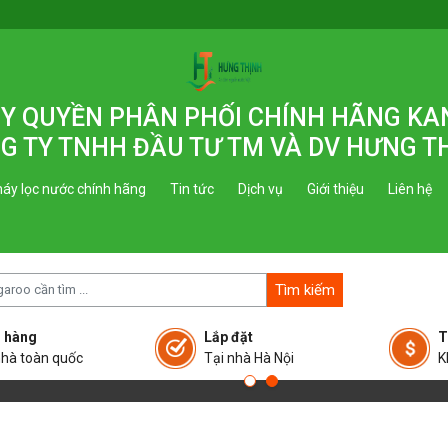
 ỦY QUYỀN PHÂN PHỐI CHÍNH HÃNG K
G TY TNHH ĐẦU TƯ TM VÀ DV HƯNG T
áy lọc nước chính hãng
Tin tức
Dịch vụ
Giới thiệu
Liên hệ
Tìm kiếm
 hàng
Lắp đặt
T
nhà toàn quốc
Tại nhà Hà Nội
K