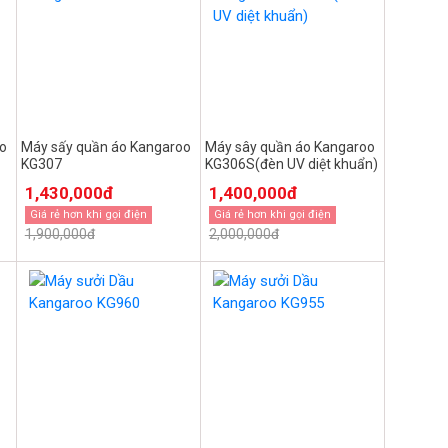
o
Máy sấy quần áo Kangaroo
Máy sây quần áo Kangaroo
KG307
KG306S(đèn UV diệt khuẩn)
1,430,000đ
1,400,000đ
Giá rẻ hơn khi gọi điện
Giá rẻ hơn khi gọi điện
1,900,000đ
2,000,000đ