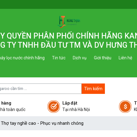
 ỦY QUYỀN PHÂN PHỐI CHÍNH HÃNG K
G TY TNHH ĐẦU TƯ TM VÀ DV HƯNG T
áy lọc nước chính hãng
Tin tức
Dịch vụ
Giới thiệu
Liên hệ
Tìm kiếm
 hàng
Lắp đặt
T
nhà toàn quốc
Tại nhà Hà Nội
K
- Thợ tay nghề cao - Phục vụ nhanh chóng