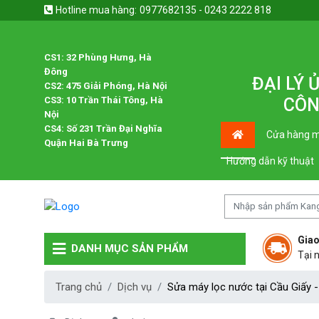
Hotline mua hàng:
0977682135 - 0243 2222 818
CS1: 32 Phùng Hưng, Hà
Đông
ĐẠI LÝ
CS2: 475 Giải Phóng, Hà Nội
CS3: 10 Trần Thái Tông, Hà
CÔN
Nội
CS4: Số 231 Trần Đại Nghĩa
Cửa hàng m
Quận Hai Bà Trưng
Hướng dẫn kỹ thuật
Giao
DANH MỤC SẢN PHẨM
Tại 
Trang chủ
Dịch vụ
Sửa máy lọc nước tại Cầu Giấy 