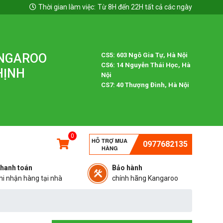
Thời gian làm việc:
Từ 8H đến 22H tất cả các ngày
ANGAROO
CS5: 603 Ngô Gia Tự, Hà Nội
CS6: 14 Nguyễn Thái Học, Hà
HỊNH
Nội
CS7: 40 Thượng Đình, Hà Nội
0
HỖ TRỢ MUA
0977682135
HÀNG
hanh toán
Bảo hành
hi nhận hàng tại nhà
chính hãng Kangaroo