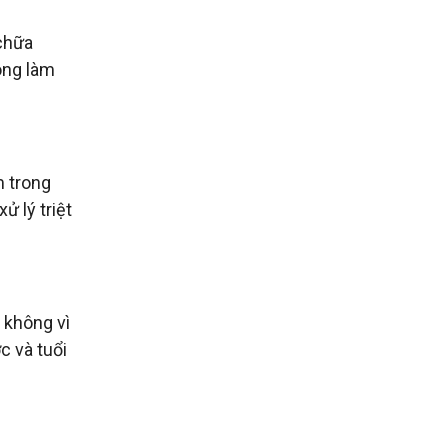
 chữa
ông làm
m trong
ử lý triệt
 không vì
c và tuổi