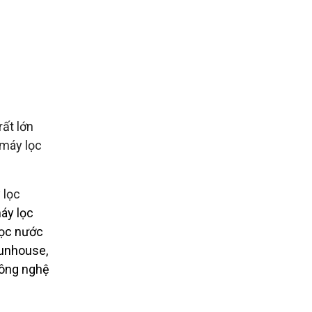
ất lớn
 máy lọc
 lọc
áy lọc
lọc nước
sunhouse,
công nghệ