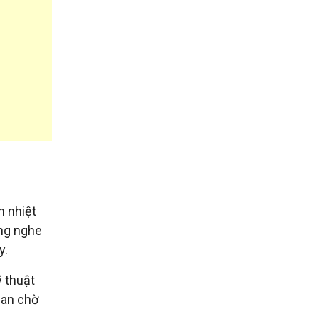
n nhiệt
ắng nghe
y.
 thuật
ian chờ