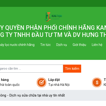
 ỦY QUYỀN PHÂN PHỐI CHÍNH HÃNG K
G TY TNHH ĐẦU TƯ TM VÀ DV HƯNG T
áy lọc nước chính hãng
Tin tức
Dịch vụ
Giới thiệu
Liên hệ
Tìm kiếm
 hàng
Lắp đặt
T
nhà toàn quốc
Tại nhà Hà Nội
K
ng - Dịch vụ sửa chữa tại nhà uy tín nhất