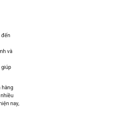
g đến
ịnh và
 giúp
n hàng
 nhiều
hiện nay,