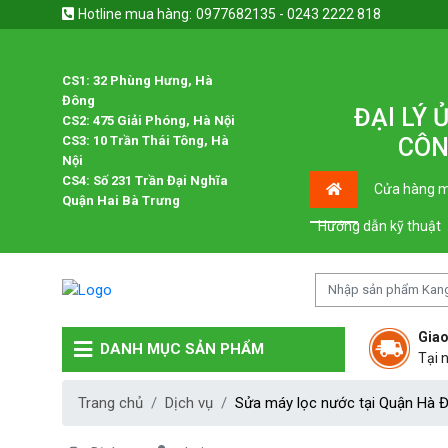
Hotline mua hàng:
0977682135 - 0243 2222 818
CS1: 32 Phùng Hưng, Hà
Đông
ĐẠI LÝ
CS2: 475 Giải Phóng, Hà Nội
CS3: 10 Trần Thái Tông, Hà
CÔN
Nội
CS4: Số 231 Trần Đại Nghĩa
Cửa hàng m
Quận Hai Bà Trưng
Hướng dẫn kỹ thuật
Giao
DANH MỤC SẢN PHẨM
Tại 
Trang chủ
Dịch vụ
Sửa máy lọc nước tại Quận Hà Đô