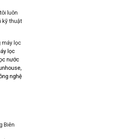
ôi luôn
 kỹ thuật
g máy lọc
áy lọc
lọc nước
sunhouse,
công nghệ
g Biên