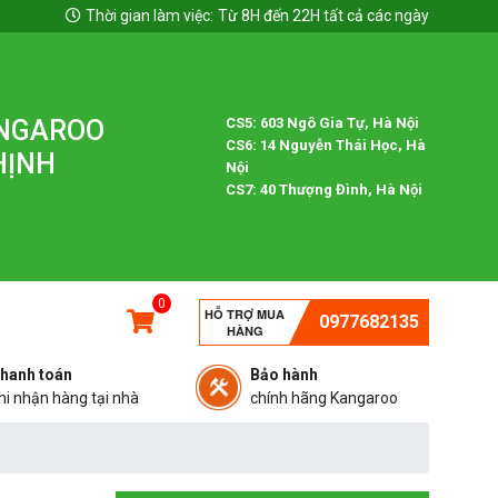
Thời gian làm việc:
Từ 8H đến 22H tất cả các ngày
ANGAROO
CS5: 603 Ngô Gia Tự, Hà Nội
CS6: 14 Nguyễn Thái Học, Hà
HỊNH
Nội
CS7: 40 Thượng Đình, Hà Nội
0
HỖ TRỢ MUA
0977682135
HÀNG
hanh toán
Bảo hành
hi nhận hàng tại nhà
chính hãng Kangaroo