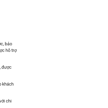
ớc, bảo
ợc hỗ trợ
g, được
ho khách
ới chi