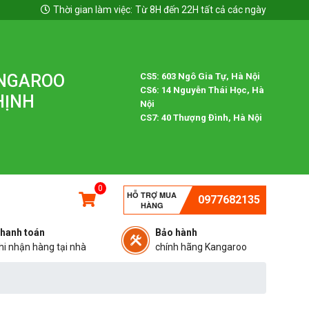
Thời gian làm việc:
Từ 8H đến 22H tất cả các ngày
ANGAROO
CS5: 603 Ngô Gia Tự, Hà Nội
CS6: 14 Nguyễn Thái Học, Hà
HỊNH
Nội
CS7: 40 Thượng Đình, Hà Nội
0
HỖ TRỢ MUA
0977682135
HÀNG
hanh toán
Bảo hành
hi nhận hàng tại nhà
chính hãng Kangaroo