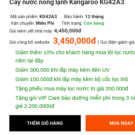
Cây nước nóng lạnh Kangaroo KG42A3
Mã sản phẩm:
KG42A3
Bảo hành:
12 tháng
Vận chuyển:
Miễn Phí
Tình trạng:
Còn hàng
4,450,000đ
Giá niêm yết nhà máy:
3,450,000đ
Giá công bố website :
( Gọi điện giảm giá
Giảm thêm 10% cho khách hàng mua lõi lọc nước
năm tại đây
Giảm 300.000 khi lắp máy kèm đèn UV
Giảm 150.000đ khi lắp máy kèm bộ cốc lọc thô
Tặng phiếu mua máy lọc nước trị giá 200.000đ
Tặng gói VIP Care bảo dưỡng miễn phí trong 3 nă
giá 2.200.0000đ
THÊM GIỎ HÀNG
MUA NGAY