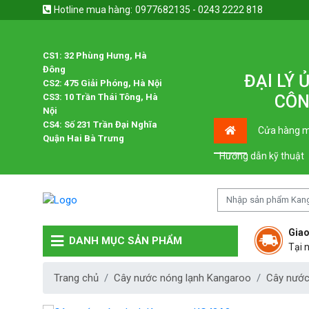
Hotline mua hàng:
0977682135 - 0243 2222 818
CS1: 32 Phùng Hưng, Hà
Đông
ĐẠI LÝ
CS2: 475 Giải Phóng, Hà Nội
CS3: 10 Trần Thái Tông, Hà
CÔN
Nội
CS4: Số 231 Trần Đại Nghĩa
Cửa hàng m
Quận Hai Bà Trưng
Hướng dẫn kỹ thuật
Giao
DANH MỤC SẢN PHẨM
Tại 
Trang chủ
Cây nước nóng lạnh Kangaroo
Cây nước