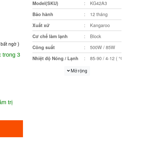
:
KG42A3
Model(SKU)
:
12 tháng
Bảo hành
:
Kangaroo
Xuất xứ
:
Block
Cơ chế làm lạnh
 bất ngờ )
:
500W / 85W
Công suất
 trong 3
:
85-90 / 4-12 ( °C )
Nhiệt độ Nóng / Lạnh
:
Khoang khử trùng
Tiện ích
Mở rộng
:
Vòi nóng có khoá an toà
Chế độ an toàn
:
32.8 x 36 x 103.5 (cm)
Kích thước
:
15.2 kg
m trị
Trọng lượng