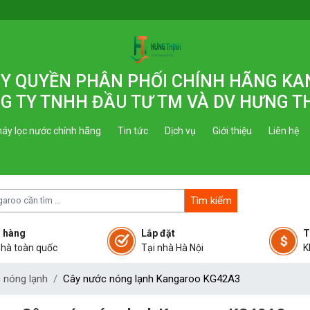
 ỦY QUYỀN PHÂN PHỐI CHÍNH HÃNG K
G TY TNHH ĐẦU TƯ TM VÀ DV HƯNG T
áy lọc nước chính hãng
Tin tức
Dịch vụ
Giới thiệu
Liên hệ
Tìm kiếm
 hàng
Lắp đặt
T
nhà toàn quốc
Tại nhà Hà Nội
K
 nóng lạnh
Cây nước nóng lạnh Kangaroo KG42A3