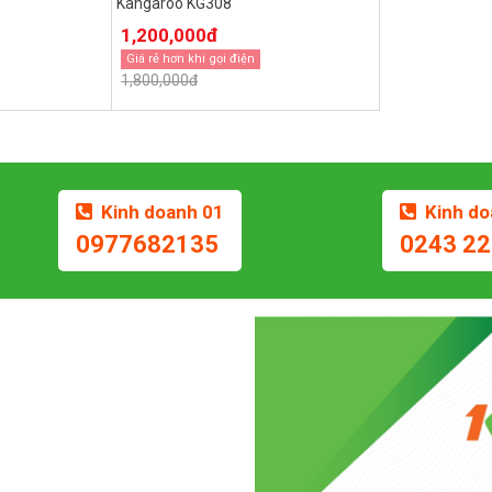
Kangaroo KG308
1,200,000đ
Giá rẻ hơn khi gọi điện
1,800,000đ
Kinh doanh 01
Kinh do
0977682135
0243 22