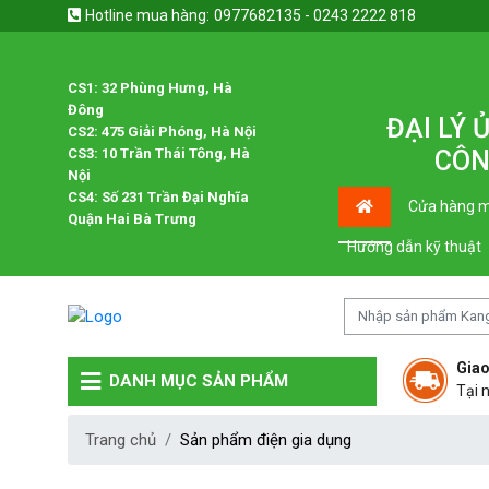
Hotline mua hàng:
0977682135 - 0243 2222 818
CS1: 32 Phùng Hưng, Hà
Đông
ĐẠI LÝ
CS2: 475 Giải Phóng, Hà Nội
CS3: 10 Trần Thái Tông, Hà
CÔN
Nội
CS4: Số 231 Trần Đại Nghĩa
Cửa hàng m
Quận Hai Bà Trưng
Hướng dẫn kỹ thuật
Giao
DANH MỤC SẢN PHẨM
Tại 
Trang chủ
Sản phẩm điện gia dụng