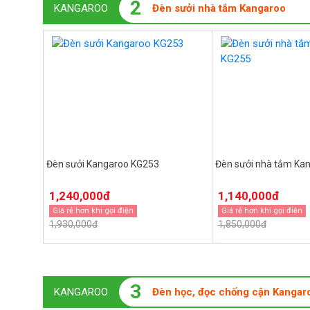
2
KANGAROO
Đèn sưởi nhà tắm Kangaroo
Đèn sưởi Kangaroo KG253
Đèn sưởi nhà tắm Ka
1,240,000đ
1,140,000đ
Giá rẻ hơn khi gọi điện
Giá rẻ hơn khi gọi điện
1,930,000đ
1,850,000đ
3
KANGAROO
Đèn học, đọc chống cận Kangar