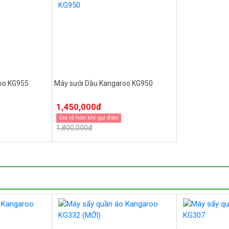
oo KG955
Máy sưởi Dầu Kangaroo KG950
1,450,000đ
Giá rẻ hơn khi gọi điện
1,800,000đ