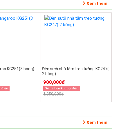
Xem thêm
roo KG251(3 bóng)
Đèn sưởi nhà tắm treo tường KG247(
2 bóng)
900,000đ
i điện
Giá rẻ hơn khi gọi điện
1,350,000đ
Xem thêm