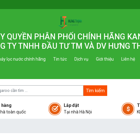
 ỦY QUYỀN PHÂN PHỐI CHÍNH HÃNG K
G TY TNHH ĐẦU TƯ TM VÀ DV HƯNG T
áy lọc nước chính hãng
Tin tức
Dịch vụ
Giới thiệu
Liên hệ
Tìm kiếm
 hàng
Lắp đặt
T
nhà toàn quốc
Tại nhà Hà Nội
K