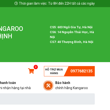
Thời gian làm việc:
Từ 8H đến 22H tất cả các ngày
ANGAROO
CS5: 603 Ngô Gia Tự, Hà Nội
CS6: 14 Nguyễn Thái Học, Hà
HỊNH
Nội
CS7: 40 Thượng Đình, Hà Nội
0
HỖ TRỢ MUA
0977682135
HÀNG
hanh toán
Bảo hành
hi nhận hàng tại nhà
chính hãng Kangaroo