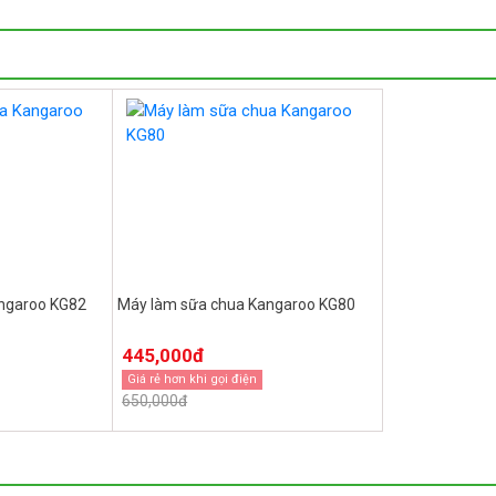
ngaroo KG82
Máy làm sữa chua Kangaroo KG80
445,000đ
Giá rẻ hơn khi gọi điện
650,000đ