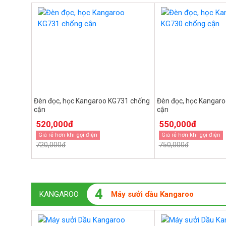
Đèn đọc, học Kangaroo KG731 chống
Đèn đọc, học Kangar
cận
cận
520,000đ
550,000đ
Giá rẻ hơn khi gọi điện
Giá rẻ hơn khi gọi điện
720,000đ
750,000đ
4
KANGAROO
Máy sưởi dầu Kangaroo