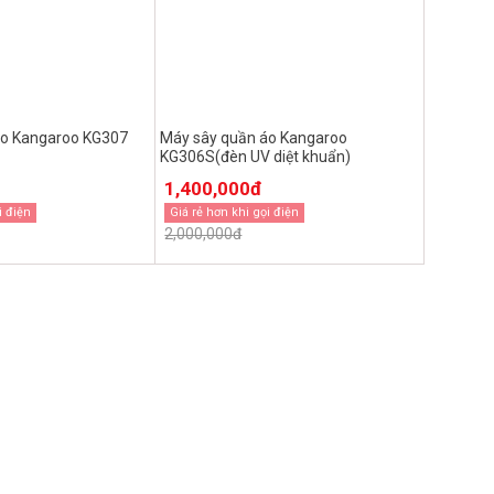
áo Kangaroo KG307
Máy sây quần áo Kangaroo
KG306S(đèn UV diệt khuẩn)
1,400,000đ
i điện
Giá rẻ hơn khi gọi điện
2,000,000đ