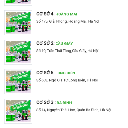
CƠ SỞ 4:
HOÀNG MAI
Số 475, Giải Phóng, Hoàng Mai, Hà NộI
CƠ SỞ 2:
CẦU GIẤY
Số 10, Trần Thái Tông,Cầu Giấy, Hà Nội
CƠ SỞ 5:
LONG BIÊN
Số 603, Ngô Gia Tự,Long Biên, Hà Nội
CƠ SỞ 3 :
BA ĐÌNH
Số 14, Nguyễn Thái Học, Quận Ba Đình, Hà Nội