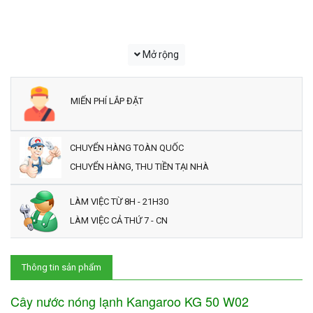
Mở rộng
MIẾN PHÍ LẮP ĐẶT
CHUYỂN HÀNG TOÀN QUỐC
CHUYỂN HÀNG, THU TIỀN TẠI NHÀ
LÀM VIỆC TỪ 8H - 21H30
LÀM VIỆC CẢ THỨ 7 - CN
Thông tin sản phẩm
Cây nước nóng lạnh Kangaroo KG 50 W02