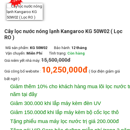
-34
Cây lọc nước nóng lạnh Kangaroo KG 50W02 ( Lọc
RO )
Mã sản phẩm:
KG 50W02
Bảo hành:
12 tháng
Vận chuyển:
Miễn Phí
Tình trạng:
Còn hàng
15,500,000đ
Giá niêm yết nhà máy:
10,250,000đ
Giá công bố website :
( Gọi điện giảm giá
bất ngờ )
Giảm thêm 10% cho khách hàng mua lõi lọc nước t
năm tại đây
Giảm 300.000 khi lắp máy kèm đèn UV
Giảm 150.000đ khi lắp máy kèm bộ cốc lọc thô
Tặng phiếu mua máy lọc nước trị giá 200.000đ