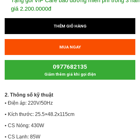
Tặng gói VIP Care bảo dưỡng miễn phí trong 3 năm 
giá 2.200.0000đ
THÊM GIỎ HÀNG
MUA NGAY
0977682135
Giảm thêm giá khi gọi điện
2. Thông số kỹ thuật
• Điện áp: 220V/50Hz
• Kích thước: 25.5×48.2x115cm
• CS Nóng: 430W
• CS Lạnh: 85W