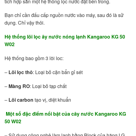
tích hợp sẵn một hệ thống lọc nước đặt bên trong.
Bạn chỉ cần đấu cấp nguồn nước vào máy, sau đó là sử
dụng. Chỉ vậy thôi.
Hệ thống lõi lọc ây nước nóng lạnh Kangaroo KG 50
W02
Hệ thống bao gồm 3 lõi loc:
–
Lõi lọc thô
: Loại bỏ cặn bẩn gỉ sét
–
Màng RO
: Loại bỏ tạp chất
–
Lõi carbon
tạo vị, diệt khuẩn
Một số đặc điểm nổi bật của cây nước Kangaroo KG
50 W02
– Sử dụng công nghệ làm lạnh bằng Block của hãng LG.