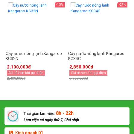
%
-13%
-27%
Cây nước nóng lạnh Kangaroo
Cây nước nóng lạnh Kangaroo
C
KG32N
KG34C
K
2,100,000đ
2,850,000đ
Giá rẻ hơn khi gọi điện
Giá rẻ hơn khi gọi điện
2,400,000đ
3,900,000đ
3
8h - 22h
Thời gian làm việc:
Làm việc cả ngày thứ 7, Chủ nhật
Kinh doanh 01