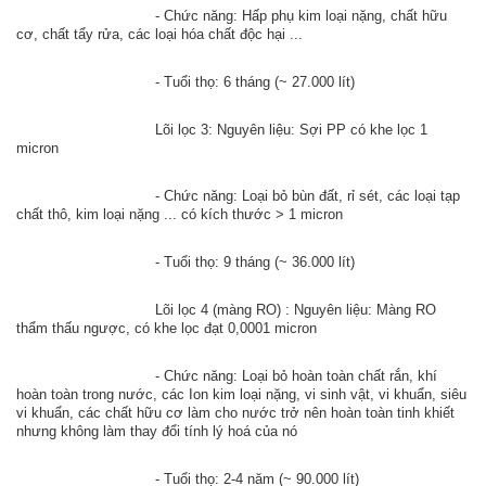
				- Chức năng: Hấp phụ kim loại nặng, chất hữu 
cơ, chất tẩy rửa, các loại hóa chất độc hại ...
				- Tuổi thọ: 6 tháng (~ 27.000 lít)
				Lõi lọc 3: Nguyên liệu: Sợi PP có khe lọc 1 
micron
				- Chức năng: Loại bỏ bùn đất, rỉ sét, các loại tạp 
chất thô, kim loại nặng ... có kích thước > 1 micron
				- Tuổi thọ: 9 tháng (~ 36.000 lít)
				Lõi lọc 4 (màng RO) : Nguyên liệu: Màng RO 
thẩm thấu ngược, có khe lọc đạt 0,0001 micron
				- Chức năng: Loại bỏ hoàn toàn chất rắn, khí 
hoàn toàn trong nước, các Ion kim loại nặng, vi sinh vật, vi khuẩn, siêu 
vi khuẩn, các chất hữu cơ làm cho nước trở nên hoàn toàn tinh khiết 
nhưng không làm thay đổi tính lý 
hoá của nó 
- Tuổi thọ: 2-4 năm (~ 90.000 lít)