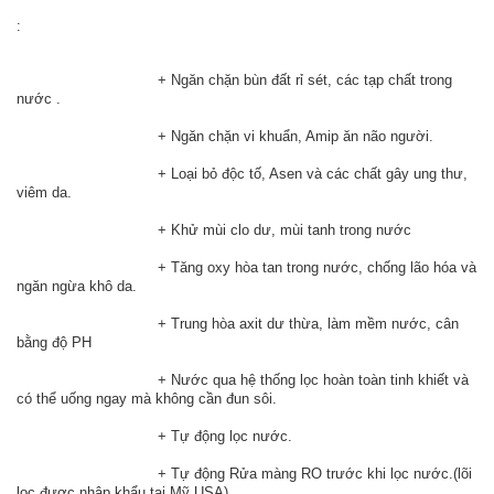
:
				+ Ngăn chặn bùn đất rỉ sét, các tạp chất trong 
nước .
				+ Ngăn chặn vi khuẩn, Amip ăn não người.
				+ Loại bỏ độc tố, Asen và các chất gây ung thư, 
viêm da.
				+ Khử mùi clo dư, mùi tanh trong nước
				+ Tăng oxy hòa tan trong nước, chống lão hóa và 
ngăn ngừa khô da.
				+ Trung hòa axit dư thừa, làm mềm nước, cân 
bằng độ PH
				+ Nước qua hệ thống lọc hoàn toàn tinh khiết và 
có thể uống ngay mà không cần đun sôi.
				+ Tự động lọc nước.
				+ Tự động Rửa màng RO trước khi lọc nước.(lõi 
lọc được nhập khẩu tại Mỹ USA)