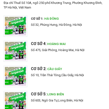
Địa chỉ Thuế Số 10A, ngõ 250 phố Khương Trung, Phường Khương Đình,
TP Hà Nội, Việt Nam
CƠ SỞ 1:
HÀ ĐÔNG
Số 32, Phùng Hưng, Hà Đông, Hà Nội
CƠ SỞ 4:
HOÀNG MAI
Số 475, Giải Phóng, Hoàng Mai, Hà NộI
CƠ SỞ 2:
CẦU GIẤY
Số 10, Trần Thái Tông,Cầu Giấy, Hà Nội
CƠ SỞ 5:
LONG BIÊN
Số 603, Ngô Gia Tự,Long Biên, Hà Nội