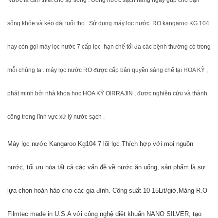
sống khỏe và kéo dài tuổi thọ . Sử dụng máy lọc nước RO kangaroo KG 104
hay còn gọi máy lọc nước 7 cấp lọc hạn chế tối đa các bệnh thường có trong
mỗi chúng ta . máy lọc nước RO được cấp bản quyền sáng chế tại HOA KỲ ,
phát minh bởi nhà khoa học HOA KỲ OIRRAJIN , được nghiên cứu và thành
công trong lĩnh vực xử lý nước sạch .
Máy lọc nước Kangaroo Kg104 7 lõi lọc Thích hợp với mọi nguồn 
nước, tối ưu hóa tất cả các vấn đề về nước ăn uống, sản phẩm là sự 
lựa chọn hoàn hảo cho các gia đình. Công suất 10-15Lit/giờ.Màng R.O 
Filmtec made in U.S.A với công nghệ diệt khuẩn NANO SILVER, tạo 