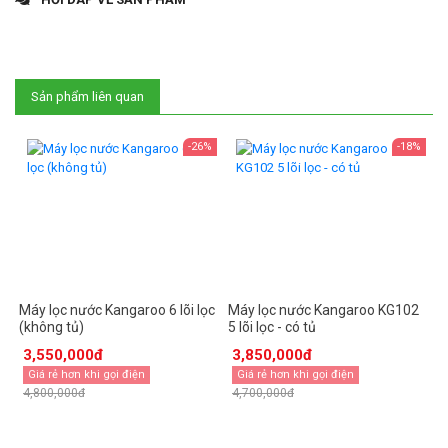
Sản phẩm liên quan
%
-26%
-18%
4
Máy lọc nước Kangaroo 6 lõi lọc
Máy lọc nước Kangaroo KG102
M
(không tủ)
5 lõi lọc - có tủ
K
3,550,000đ
3,850,000đ
Giá rẻ hơn khi gọi điện
Giá rẻ hơn khi gọi điện
4,800,000đ
4,700,000đ
4