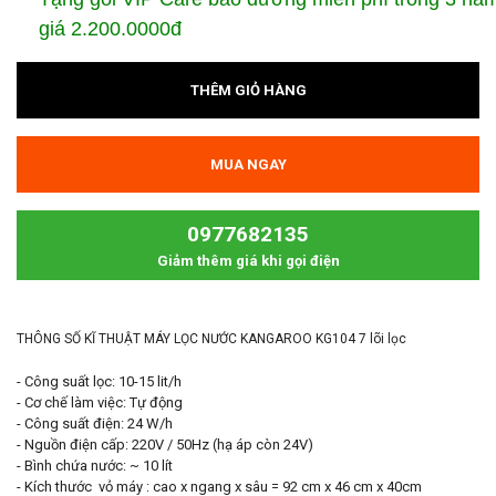
giá 2.200.0000đ
THÊM GIỎ HÀNG
MUA NGAY
0977682135
Giảm thêm giá khi gọi điện
THÔNG SỐ KĨ THUẬT MÁY LỌC NƯỚC KANGAROO KG104 7 lõi lọc
- Công suất lọc: 10-15 lit/h
- Cơ chế làm việc: Tự động
- Công suất điện: 24 W/h
- Nguồn điện cấp: 220V / 50Hz (hạ áp còn 24V)
- Bình chứa nước: ~ 10 lít
- Kích thước vỏ máy : cao x ngang x sâu = 92 cm x 46 cm x 40cm