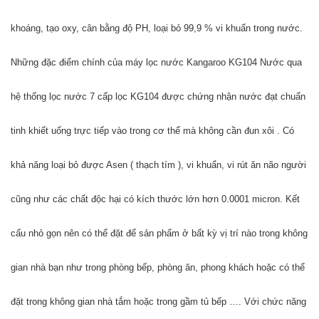
khoáng, tạo oxy, cân bằng độ PH, loại bỏ 99,9 % vi khuẩn trong nước. 
Những đặc điểm chính của máy lọc nước Kangaroo KG104 Nước qua 
hệ thống lọc nước 7 cấp lọc KG104 được chứng nhận nước đạt chuẩn 
tinh khiết uống trực tiếp vào trong cơ thể mà không cần đun xôi . Có 
khả năng loại bỏ được Asen ( thạch tím ), vi khuẩn, vi rút ăn não người 
cũng như các chất độc hại có kích thước lớn hơn 0.0001 micron. Kết 
cấu nhỏ gọn nên có thể đặt để sản phẩm ở bất kỳ vị trí nào trong không 
gian nhà bạn như trong phòng bếp, phòng ăn, phong khách hoặc có thể 
đặt trong không gian nhà tắm hoặc trong gầm tủ bếp …. Với chức năng 