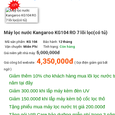
-13
Máy lọc nước Kangaroo KG104 RO 7 lõi lọc(có tủ)
Mã sản phẩm:
KG 104
Bảo hành:
12 tháng
Vận chuyển:
Miễn Phí
Tình trạng:
Còn hàng
5,000,000đ
Giá niêm yết nhà máy:
4,350,000đ
Giá công bố website :
( Gọi điện giảm giá bất
ngờ )
Giảm thêm 10% cho khách hàng mua lõi lọc nước t
năm tại đây
Giảm 300.000 khi lắp máy kèm đèn UV
Giảm 150.000đ khi lắp máy kèm bộ cốc lọc thô
Tặng phiếu mua máy lọc nước trị giá 200.000đ
Tặng gói VIP Care bảo dưỡng miễn phí trong 3 năm 