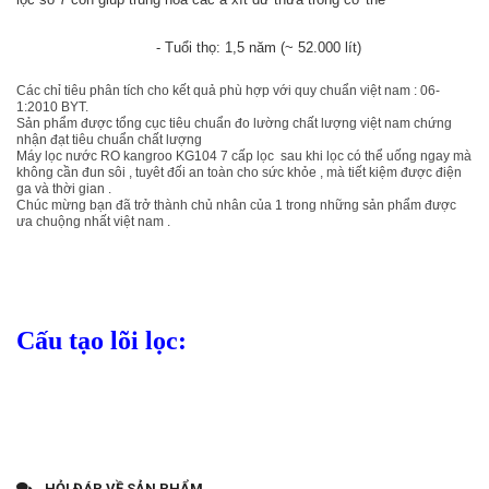
- Tuổi thọ: 1,5 năm (~ 52.000 lít) 
Các chỉ tiêu phân tích cho kết quả phù hợp với quy chuẩn việt nam : 06-
1:2010 BYT.
Sản phẩm được tổng cục tiêu chuẩn đo lường chất lượng việt nam chứng
nhận đạt tiêu chuẩn chất lượng
Máy lọc nước RO kangroo KG104 7 cấp lọc sau khi lọc có thể uống ngay mà
không cần đun sôi , tuyêt đối an toàn cho sức khỏe , mà tiết kiệm được điện
ga và thời gian .
Chúc mừng bạn đã trở thành chủ nhân của 1 trong những sản phẩm được
ưa chuộng nhất việt nam .
Cấu tạo lõi lọc:
HỎI ĐÁP VỀ SẢN PHẨM