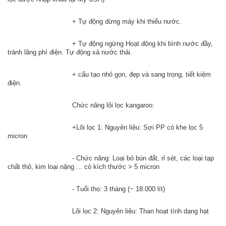
				+ Tự động dừng máy khi thiếu nước.
				+ Tự động ngừng Hoạt động khi bình nước đầy, 
tránh lãng phí điện. Tự động xả nước thải.
				+ cấu tạo nhỏ gọn, đẹp và sang trọng, tiết kiệm 
điện.
				Chức năng lõi lọc kangaroo:
				+Lõi lọc 1: Nguyên liệu: Sợi PP có khe lọc 5 
micron
				- Chức năng: Loại bỏ bùn đất, rỉ sét, các loại tạp 
chất thô, kim loại nặng ... có kích thước > 5 micron
				- Tuổi thọ: 3 tháng (~ 18.000 lít)
				Lõi lọc 2: Nguyên liệu: Than hoạt tính dạng hạt