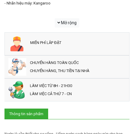
- Nhãn hiệu máy: Kangaroo
Mở rộng
MIẾN PHÍ LẮP ĐẶT
CHUYỂN HÀNG TOÀN QUỐC
CHUYỂN HÀNG, THU TIỀN TẠI NHÀ
LÀM VIỆC TỪ 8H - 21H30
LÀM VIỆC CẢ THỨ 7 - CN
Thông tin sản phẩm
Nước là cần thiết cho sự sống . Uống nước sạch hàng ngày gúp cho bạn