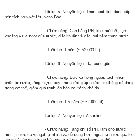
Lõi lọc 5: Nguyên liệu: Than hoạt tính dạng xốp 
nén tích hợp vật liệu Nano Bạc 
- Chức năng: Cân bằng PH, khử mùi hôi, tạo 
khoáng và vị ngọt của nước, diệt khuẩn và các loại nấm trong nước
- Tuổi thọ: 1 năm (~ 52.000 lít) 
Lõi lọc 6: Nguyên liệu: Hạt bóng gốm
- Chức năng: Bức xạ hồng ngoại, tách nhóm 
phân tử nước, tăng lượng oxy cho nước giúp nước lưu thông dễ dàng 
trong cơ thể, giảm quá trình lão hóa và tránh khô da
- Tuổi thọ: 1,5 năm (~ 52.000 lít)
Lõi lọc 7: Nguyên liệu: Alkanline
- Chức năng: Tăng chỉ số PH, làm cho nước 
mềm, nước có vị ngọt tự nhiên và dễ uống hơn, ngoài ra nước qua lõi 
lọc số 7 còn giúp trung hòa các a xít dư thừa trong cơ thể 