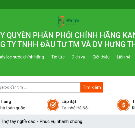
 ỦY QUYỀN PHÂN PHỐI CHÍNH HÃNG K
G TY TNHH ĐẦU TƯ TM VÀ DV HƯNG T
áy lọc nước chính hãng
Tin tức
Dịch vụ
Giới thiệu
Liên hệ
Tìm kiếm
 hàng
Lắp đặt
T
nhà toàn quốc
Tại nhà Hà Nội
K
- Thợ tay nghề cao - Phục vụ nhanh chóng