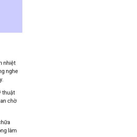
n nhiệt
ắng nghe
y.
 thuật
ian chờ
 chữa
ông làm