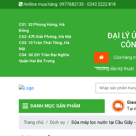
Hotline mua hàng:
0977682135 - 0243 2222 818
CS1: 32 Phùng Hưng, Hà
Đông
ĐẠI LÝ
CS2: 475 Giải Phóng, Hà Nội
CS3: 10 Trần Thái Tông, Hà
CÔN
Nội
CS4: Số 231 Trần Đại Nghĩa
Cửa hàng m
Quận Hai Bà Trưng
Hướng dẫn kỹ thuật
Giao
DANH MỤC SẢN PHẨM
Tại 
Trang chủ
Dịch vụ
Sửa máy lọc nước tại Cầu Giấy 