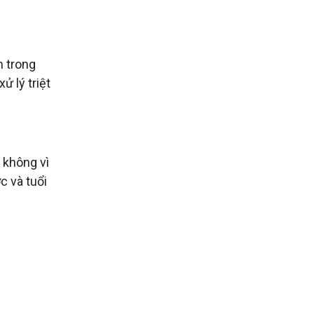
m trong
ử lý triệt
 không vì
c và tuổi