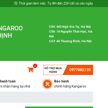
Thời gian làm việc:
Từ 8H đến 22H tất cả các ngày
ANGAROO
CS5: 603 Ngô Gia Tự, Hà Nội
CS6: 14 Nguyễn Thái Học, Hà
HỊNH
Nội
CS7: 40 Thượng Đình, Hà Nội
0
HỖ TRỢ MUA
0977682135
HÀNG
hanh toán
Bảo hành
hi nhận hàng tại nhà
chính hãng Kangaroo