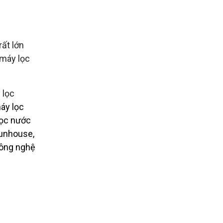
ất lớn
 máy lọc
 lọc
áy lọc
lọc nước
sunhouse,
công nghệ